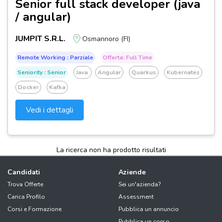
Senior full stack developer (java
/ angular)
JUMPIT S.R.L.
Osmannoro (FI)
Remote Working : Parziale
Offerta: Full Time
Seniority : Senior
Java
Angular
Quarkus
Kubernates
Docker
Kafka
Vedi i dettagli
La ricerca non ha prodotto risultati
Candidati
Aziende
Trova Offerte
Sei un'azienda?
Carica Profilo
Assessment
Corsi e Formazione
Pubblica un annuncio
Pubblica un corso