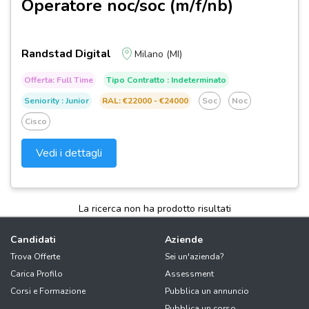
Operatore noc/soc (m/f/nb)
Randstad Digital
Milano (MI)
Offerta: Full Time
Tipo Contratto : Indeterminato
Seniority : Junior
RAL: €22000 - €24000
Soc
Noc
Cisco
Vedi i dettagli
La ricerca non ha prodotto risultati
Candidati
Aziende
Trova Offerte
Sei un'azienda?
Carica Profilo
Assessment
Corsi e Formazione
Pubblica un annuncio
Pubblica un corso