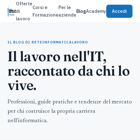
Offerte
Corsi e
Per le
di
Blog
Academy
Accedi
Formazione
aziende
lavoro
IL BLOG DI RETEINFORMATICALAVORO
Il lavoro nell'IT,
raccontato da chi lo
vive.
Professioni, guide pratiche e tendenze del mercato
per chi costruisce la propria carriera
nell'informatica.