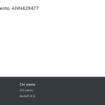
.
rimento: ANN429477
Chi siamo
Chi siamo
Aiuto/F.A.Q.