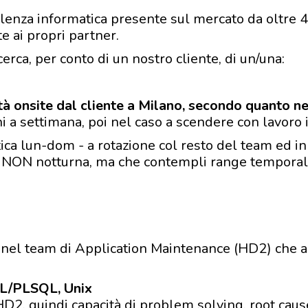
ulenza informatica presente sul mercato da oltre 40 
e ai propri partner.
cerca, per conto di un nostro cliente, di un/una:
tà onsite dal cliente a Milano, secondo quanto n
rni a settimana, poi nel caso a scendere con lavor
istica lun-dom - a rotazione col resto del team ed
 NON notturna, ma che contempli range temporale 
re nel team di Application Maintenance (HD2) che 
L/PLSQL, Unix
, quindi capacità di problem solving, root cause 