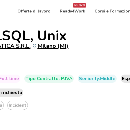
NUOVO
Offerte di lavoro
Ready4Work
Corsi e Formazio
SQL, Unix
ICA S.R.L.
Milano (MI)
Full time
Tipo Contratto: P.IVA
Seniority:Middle
Esp
n richiesta
a
Incident