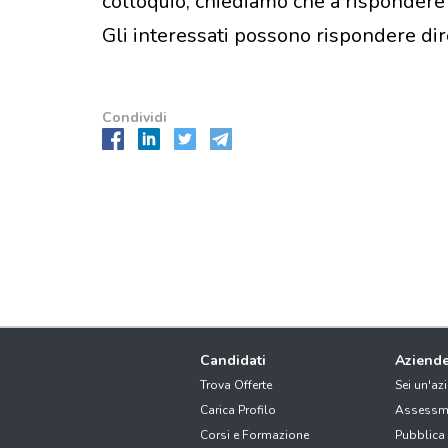
colloquio, chiediamo che a rispondere 
Gli interessati possono rispondere di
Condividi
Candidati
Aziend
Trova Offerte
Sei un'az
Carica Profilo
Assessm
Corsi e Formazione
Pubblica