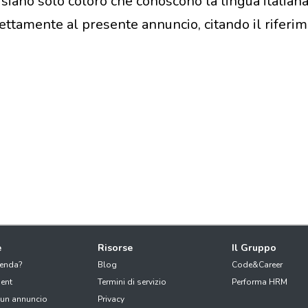
siano solo coloro che conoscono la lingua italiana
rettamente al presente annuncio, citando il rife
e
Risorse
Il Gruppo
ienda?
Blog
Code&Career
ent
Termini di servizio
Performa HRM
 un annuncio
Privacy