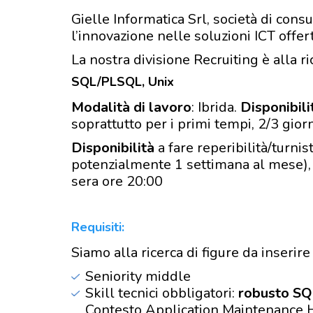
Gielle Informatica Srl, società di cons
l’innovazione nelle soluzioni ICT offert
La nostra divisione Recruiting è alla ri
SQL/PLSQL, Unix
Modalità di lavoro
: Ibrida.
Disponibili
soprattutto per i primi tempi, 2/3 gio
Disponibilità
a fare reperibilità/turn
potenzialmente 1 settimana al mese),
sera ore 20:00
Requisiti:
Siamo alla ricerca di figure da inseri
Seniority middle
Skill tecnici obbligatori:
robusto SQ
Contesto Application Maintenance HD2