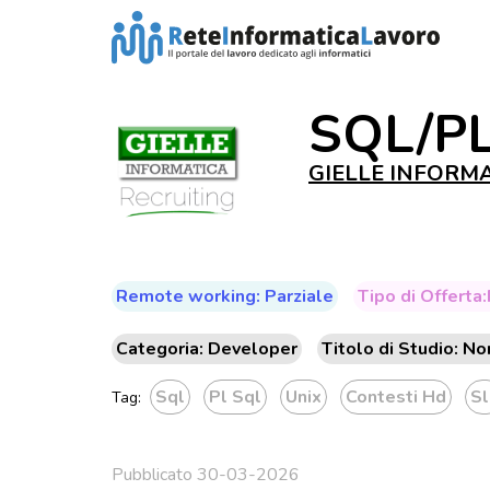
SQL/PL
GIELLE INFORMAT
Remote working: Parziale
Tipo di Offerta:
Categoria: Developer
Titolo di Studio: No
Sql
Pl Sql
Unix
Contesti Hd
Sl
Tag:
Pubblicato 30-03-2026