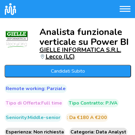
Analista funzionale
verticale su Power BI
GIELLE INFORMATICA S.R.L.
Lecco (LC)
Candidati Subito
Remote working: Parziale
Tipo di Offerta:Full time
Tipo Contratto: P.IVA
Seniority:Middle-senior
: Da €180 A €200
Esperienza: Non richiesta
Categoria: Data Analyst