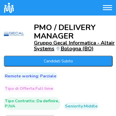
PMO / DELIVERY
MANAGER
Gruppo Gecal Informatica - Altair
Systems
Bologna (BO)
Candidati Subito
Remote working: Parziale
Tipo di Offerta:Full time
Tipo Contratto: Da definire,
P.IVA
Seniority:Middle