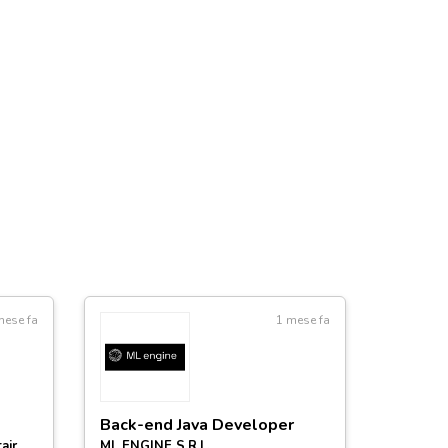
mese fa
1 mese fa
Back-end Java Developer
air
ML ENGINE S.R.L.