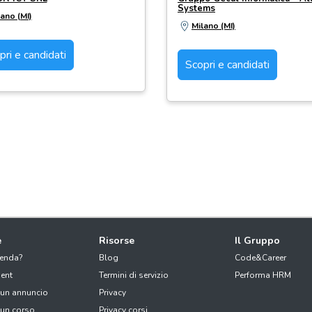
Systems
ano (MI)
Milano (MI)
pri e candidati
Scopri e candidati
e
Risorse
Il Gruppo
ienda?
Blog
Code&Career
ent
Termini di servizio
Performa HRM
 un annuncio
Privacy
 un corso
Privacy corsi