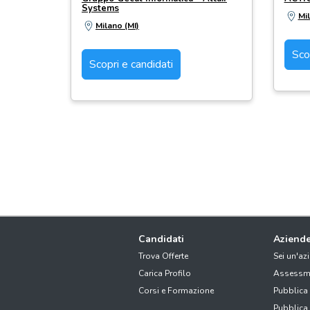
Systems
Mil
Milano (MI)
Sco
Scopri e candidati
Candidati
Aziend
Trova Offerte
Sei un'az
Carica Profilo
Assessm
Corsi e Formazione
Pubblica
Pubblica