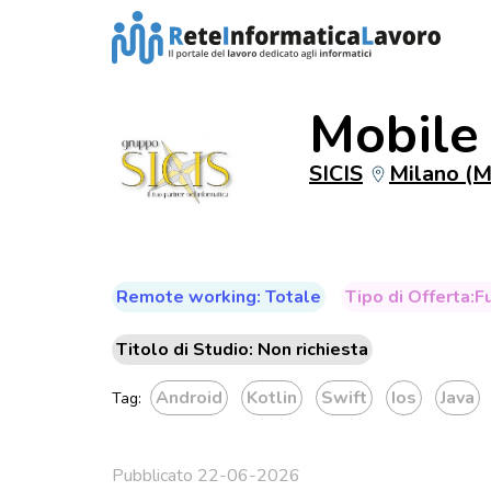
Mobile
SICIS
Milano (M
Remote working: Totale
Tipo di Offerta:F
Titolo di Studio: Non richiesta
Android
Kotlin
Swift
Ios
Java
Tag:
Pubblicato 22-06-2026