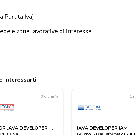
a Partita Iva)
 sede e zone lavorative di interesse
o interessarti
3 giorni fa
1 
JUNIOR JAVA DEVELOPER - Rif.H06JJM
JAVA DEVELOPER IAM
N ICT SRL
Gruppo Gecal Informatica - Alt