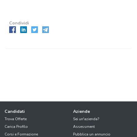
Condividi
Candidati
Aziende
Trova Offerte
Sei un'azienda?
Carica Profilo
Assessment
Corsi e Formazione
Pubblica un annuncio