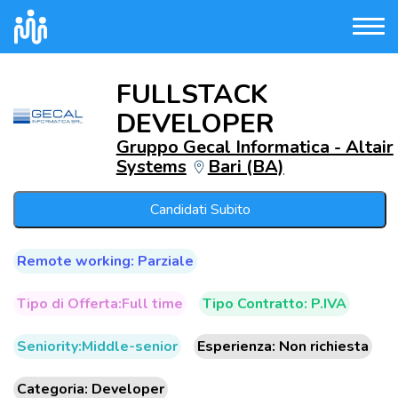
FULLSTACK
DEVELOPER
Gruppo Gecal Informatica - Altair
Systems
Bari (BA)
Candidati Subito
Remote working: Parziale
Tipo di Offerta:Full time
Tipo Contratto: P.IVA
Seniority:Middle-senior
Esperienza: Non richiesta
Categoria: Developer