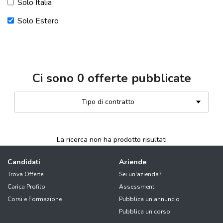
Solo Italia
Solo Estero
Ci sono
0
offerte pubblicate
Tipo di contratto
La ricerca non ha prodotto risultati
Candidati
Aziende
Trova Offerte
Sei un'azienda?
Carica Profilo
Assessment
Corsi e Formazione
Pubblica un annuncio
Pubblica un corso