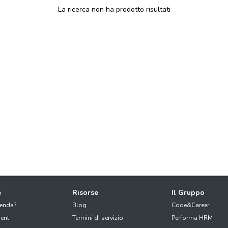
La ricerca non ha prodotto risultati
e
Risorse
Il Gruppo
ienda?
Blog
Code&Career
ent
Termini di servizio
Performa HRM