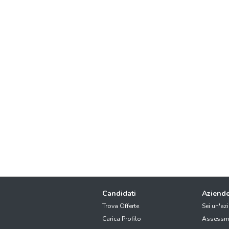
Candidati
Aziend
Trova Offerte
Sei un'az
Carica Profilo
Assessm