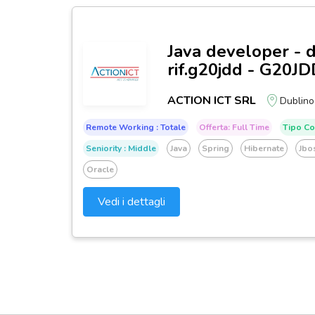
Java developer - d
rif.g20jdd - G20J
ACTION ICT SRL
Dublino
Remote Working : Totale
Offerta: Full Time
Tipo Co
Seniority : Middle
Java
Spring
Hibernate
Jbo
Oracle
Vedi i dettagli