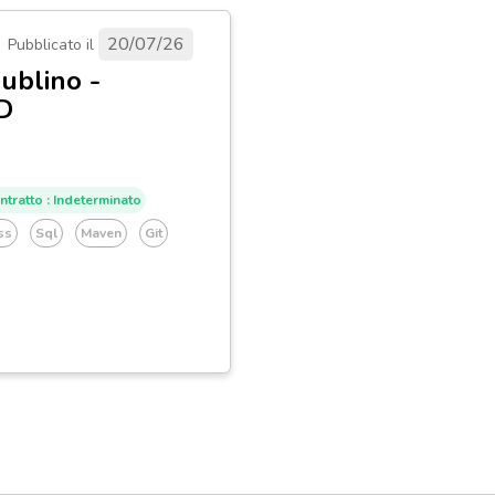
20/07/26
Pubblicato il
ublino -
DD
ntratto : Indeterminato
ss
Sql
Maven
Git