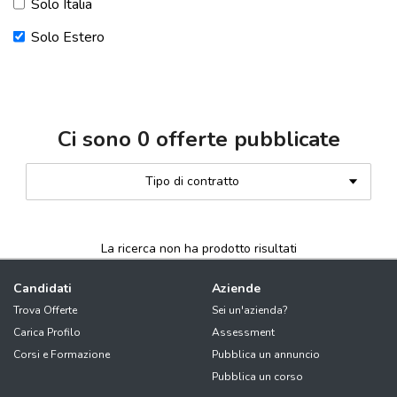
Solo Italia
Solo Estero
Ci sono
0
offerte pubblicate
Tipo di contratto
La ricerca non ha prodotto risultati
Candidati
Aziende
Trova Offerte
Sei un'azienda?
Carica Profilo
Assessment
Corsi e Formazione
Pubblica un annuncio
Pubblica un corso