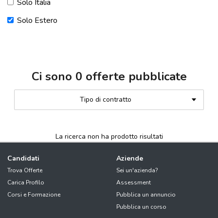
Solo Italia
Solo Estero
Ci sono
0
offerte pubblicate
Tipo di contratto
La ricerca non ha prodotto risultati
Candidati
Aziende
Trova Offerte
Sei un'azienda?
Carica Profilo
Assessment
Corsi e Formazione
Pubblica un annuncio
Pubblica un corso