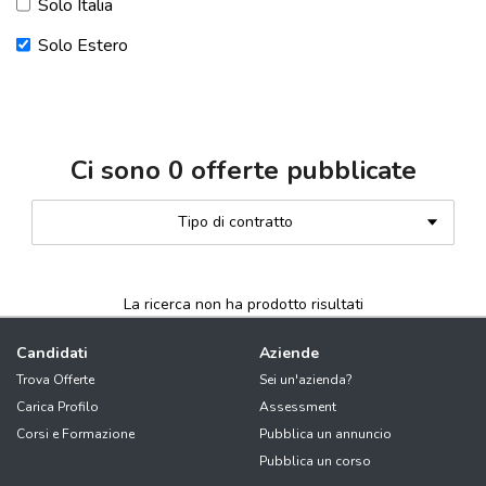
Solo Italia
Solo Estero
Ci sono
0
offerte pubblicate
Tipo di contratto
La ricerca non ha prodotto risultati
Candidati
Aziende
Trova Offerte
Sei un'azienda?
Carica Profilo
Assessment
Corsi e Formazione
Pubblica un annuncio
Pubblica un corso