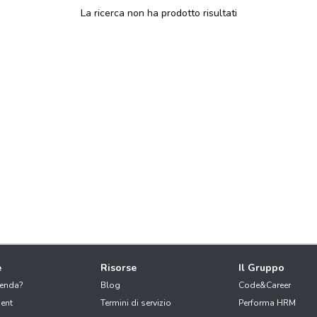
La ricerca non ha prodotto risultati
e
Risorse
Il Gruppo
ienda?
Blog
Code&Career
ent
Termini di servizio
Performa HRM