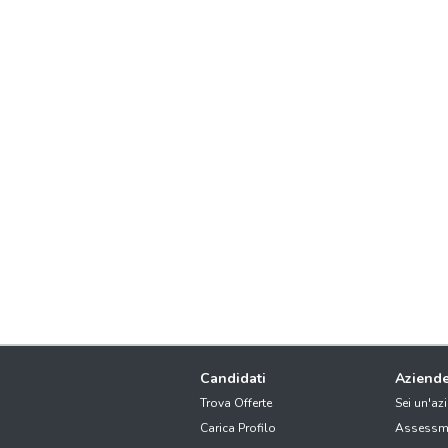
Candidati
Aziend
Trova Offerte
Sei un'az
Carica Profilo
Assessm