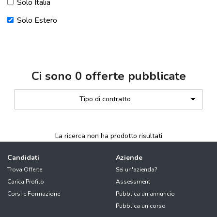
Solo Italia
Solo Estero
Ci sono
0
offerte pubblicate
Tipo di contratto
La ricerca non ha prodotto risultati
Candidati
Aziende
Trova Offerte
Sei un'azienda?
Carica Profilo
Assessment
Corsi e Formazione
Pubblica un annuncio
Pubblica un corso