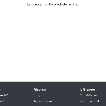
La ricerca non ha prodotto risultati
e
Risorse
Il Gruppo
ienda?
Blog
Code&Career
ent
Termini di servizio
Performa HRM