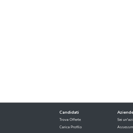
Candidati
Aziend
Trova Offerte
Sei un'az
Carica Profilo
Assessm