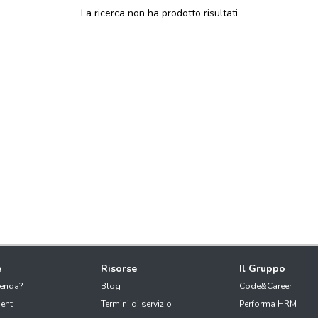
La ricerca non ha prodotto risultati
e
Risorse
Il Gruppo
ienda?
Blog
Code&Career
ent
Termini di servizio
Performa HRM