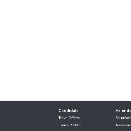
Candidati
Aziend
Trova Offerte
Sei un'az
Carica Profilo
Assessm