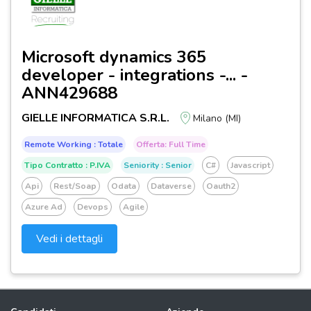
Microsoft dynamics 365
developer - integrations -... -
ANN429688
GIELLE INFORMATICA S.R.L.
Milano (MI)
Remote Working : Totale
Offerta: Full Time
Tipo Contratto : P.IVA
Seniority : Senior
C#
Javascript
Api
Rest/soap
Odata
Dataverse
Oauth2
Azure Ad
Devops
Agile
Vedi i dettagli