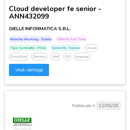
Cloud developer fe senior -
ANN432099
GIELLE INFORMATICA S.R.L.
Remote Working : Totale
Offerta: Full Time
Tipo Contratto : P.IVA
Seniority : Senior
Cloud
Front End
Devops
.net
C#
Angular
Vedi i dettagli
12/05/26
Pubblicato il