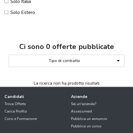
Solo Italia
Solo Estero
Ci sono
0
offerte pubblicate
Tipo di contratto
La ricerca non ha prodotto risultati
Candidati
Aziende
Trova Offerte
Sei un'azienda?
Carica Profilo
Assessment
Corsi e Formazione
Pubblica un annuncio
Pubblica un corso