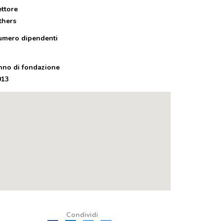
ettore
thers
umero dipendenti
nno di fondazione
013
Condividi