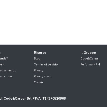
e
Risorse
Il Gruppo
ienda?
Blog
Code&Career
ent
Termini di servizio
Performa HRM
 un annuncio
Privacy
 un corso
Privacy corsi
Cookie
 di Code&Career Srl P.IVA IT14370520968