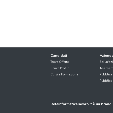
Candidati
Aziend
Trova Offerte
Sei un'az
Carica Profilo
Assessm
Corsi e Formazione
Pubblica
Pubblica
Reteinformaticalavoro.it è un brand