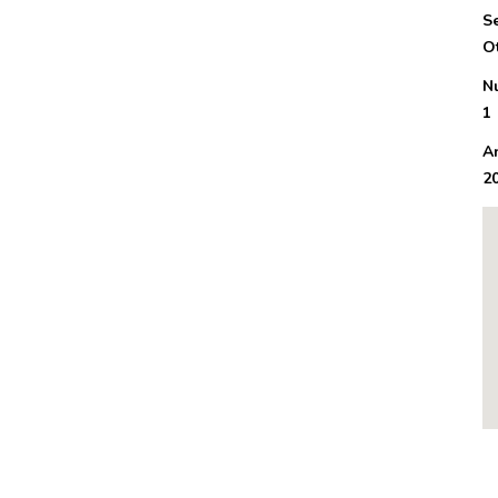
S
O
N
1
A
2