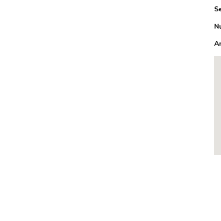
S
N
A