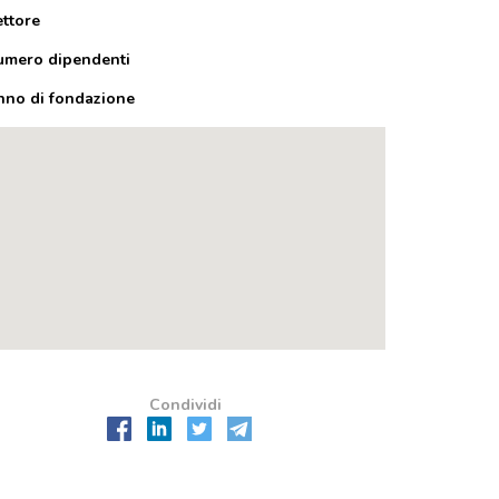
ettore
umero dipendenti
nno di fondazione
Condividi