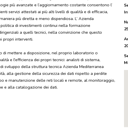
nologie più avanzate e l’aggiornamento costante consentono l’
S
 servizi attestati ai più alti livelli di qualità e di efficacia,
I
 maniera più diretta e meno dispendiosa. L’ Azienda
N
litica di investimenti continui nella formazione
2
dirigenziali a quelli tecnici, nella convinzione che questo
 propri interventi.
A
2
di mettere a disposizione, nel proprio laboratorio o
S
tà e l'efficienza dei propri tecnici: analisti di sistema,
M
 di sviluppo della struttura tecnica Azienda Mediterranea
ità, alla gestione della sicurezza dei dati rispetto a perdite
uppo e manutenzione delle reti locali e remote, al monitoraggio,
ne e alla catalogazione dei dati.