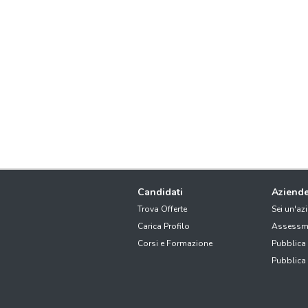
Candidati
Aziend
Trova Offerte
Sei un'az
Carica Profilo
Assessm
Corsi e Formazione
Pubblica
Pubblica