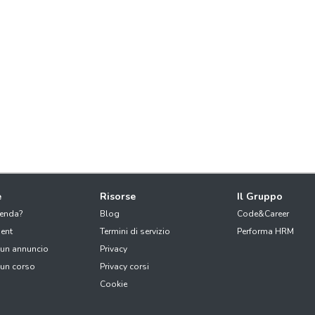
e
Risorse
Il Gruppo
ienda?
Blog
Code&Career
ent
Termini di servizio
Performa HRM
 un annuncio
Privacy
 un corso
Privacy corsi
Cookie