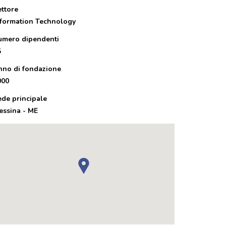
ettore
nformation Technology
umero dipendenti
5
nno di fondazione
000
ede principale
essina - ME