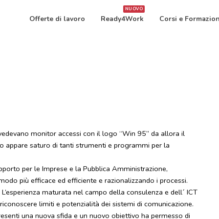
NUOVO
Offerte di lavoro
Ready4Work
Corsi e Formazio
 vedevano monitor accessi con il logo “Win 95” da allora il
to appare saturo di tanti strumenti e programmi per la
upporto per le Imprese e la Pubblica Amministrazione,
odo più efficace ed efficiente e razionalizzando i processi.
i. L’esperienza maturata nel campo della consulenza e dell´ ICT
iconoscere limiti e potenzialità dei sistemi di comunicazione.
esenti una nuova sfida e un nuovo obiettivo ha permesso di