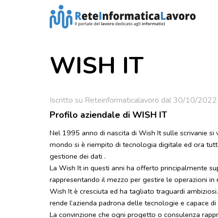
WISH IT
Iscritto su Reteinformaticalavoro dal 30/10/2022
Profilo aziendale di WISH IT
Nel 1995 anno di nascita di Wish It sulle scrivanie si
mondo si è riempito di tecnologia digitale ed ora tut
gestione dei dati .
La Wish It in questi anni ha offerto principalmente s
rappresentando il mezzo per gestire le operazioni in m
Wish It è cresciuta ed ha tagliato traguardi ambizios
rende l’azienda padrona delle tecnologie e capace di r
La convinzione che ogni progetto o consulenza rappr