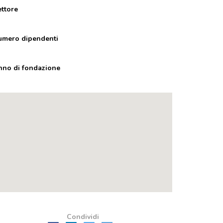
ettore
umero dipendenti
nno di fondazione
Condividi