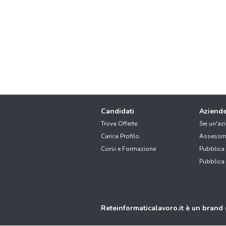
Candidati
Aziend
Trova Offerte
Sei un'az
Carica Profilo
Assessm
Corsi e Formazione
Pubblica
Pubblica
Reteinformaticalavoro.it è un brand