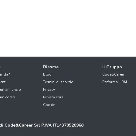
e
Risorse
Il Gruppo
ienda?
Blog
Code&Career
ent
Termini di servizio
Performa HRM
 un annuncio
Privacy
 un corso
Privacy corsi
Cookie
 di Code&Career Srl P.IVA IT14370520968