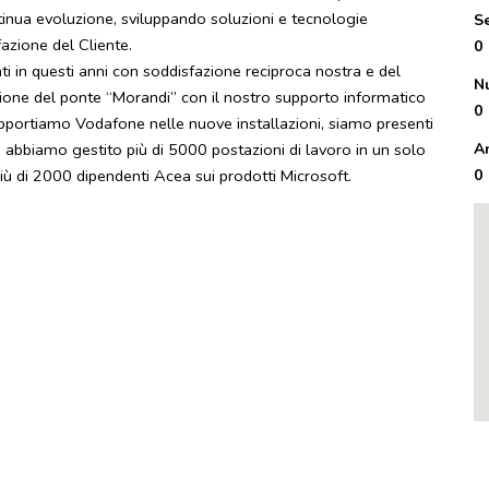
inua evoluzione, sviluppando soluzioni e tecnologie
S
azione del Cliente.
0
nti in questi anni con soddisfazione reciproca nostra e del
N
uzione del ponte “Morandi” con il nostro supporto informatico
0
pportiamo Vodafone nelle nuove installazioni, siamo presenti
o abbiamo gestito più di 5000 postazioni di lavoro in un solo
A
più di 2000 dipendenti Acea sui prodotti Microsoft.
0