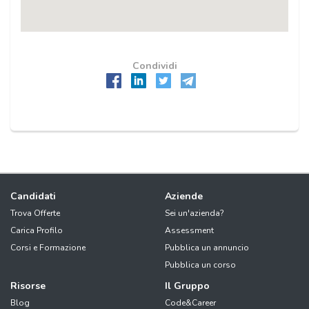
Condividi
Candidati
Aziende
Trova Offerte
Sei un'azienda?
Carica Profilo
Assessment
Corsi e Formazione
Pubblica un annuncio
Pubblica un corso
Risorse
Il Gruppo
Blog
Code&Career