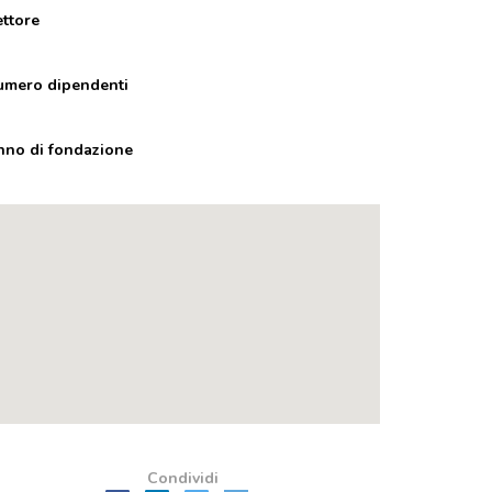
ettore
umero dipendenti
nno di fondazione
Condividi