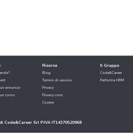
e
Risorse
Il Gruppo
ienda?
Blog
Code&Career
ent
Termini di servizio
Performa HRM
 un annuncio
Privacy
 un corso
Privacy corsi
Cookie
 di Code&Career Srl P.IVA IT14370520968