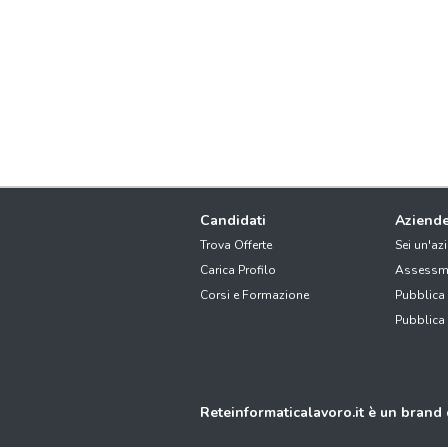
Candidati
Aziend
Trova Offerte
Sei un'az
Carica Profilo
Assessm
Corsi e Formazione
Pubblica
Pubblica
Reteinformaticalavoro.it è un brand