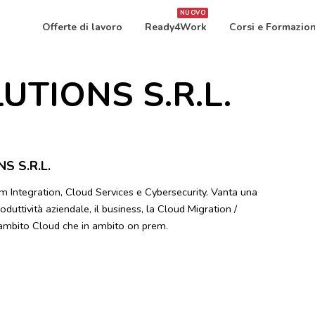
NUOVO
Offerte di lavoro
Ready4Work
Corsi e Formazio
UTIONS S.R.L.
S S.R.L.
em Integration, Cloud Services e Cybersecurity. Vanta una
oduttività aziendale, il business, la Cloud Migration /
n ambito Cloud che in ambito on prem.