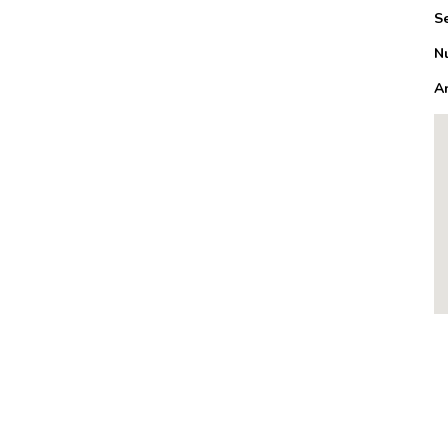
S
N
A