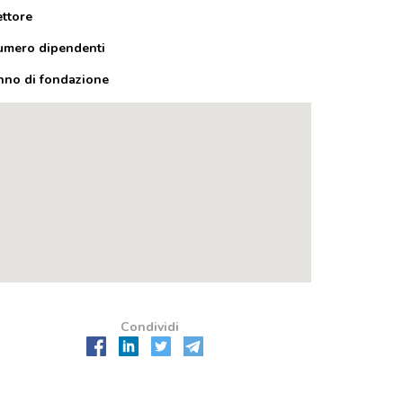
ettore
umero dipendenti
nno di fondazione
Condividi