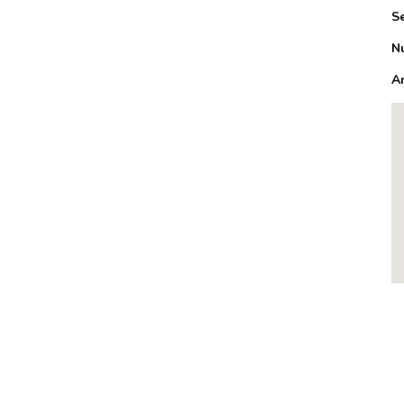
S
N
A