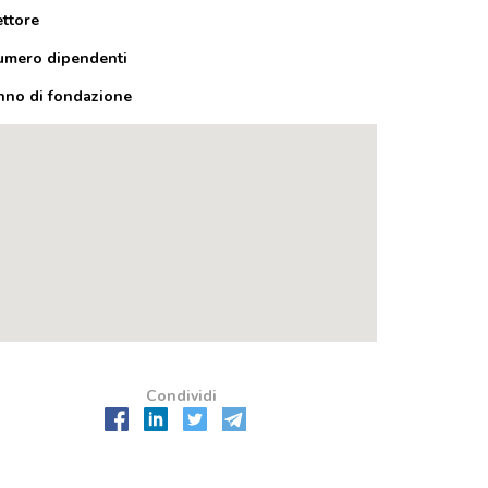
ettore
umero dipendenti
nno di fondazione
Condividi