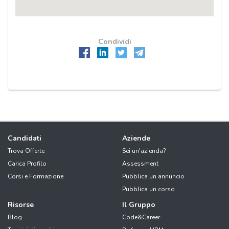
Condividi
Candidati
Aziende
Trova Offerte
Sei un'azienda?
Carica Profilo
Assessment
Corsi e Formazione
Pubblica un annuncio
Pubblica un corso
Risorse
Il Gruppo
Blog
Code&Career