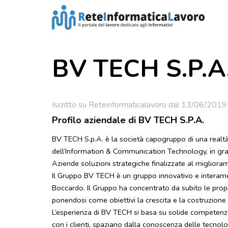
BV TECH S.P.A
Iscritto su Reteinformaticalavoro dal 13/06/2019
Profilo aziendale di BV TECH S.P.A.
BV TECH S.p.A. è la società capogruppo di una real
dell’Information & Communication Technology, in gr
Aziende soluzioni strategiche finalizzate al migliora
Il Gruppo BV TECH è un gruppo innovativo e interament
Boccardo. Il Gruppo ha concentrato da subito le propri
ponendosi come obiettivi la crescita e la costruzione 
L’esperienza di BV TECH si basa su solide competenze
con i clienti, spaziano dalla conoscenza delle tecnolog