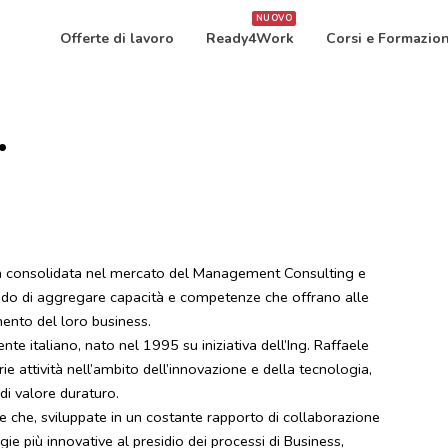
NUOVO
Offerte di lavoro
Ready4Work
Corsi e Formazio
.
tà consolidata nel mercato del Management Consulting e
ado di aggregare capacità e competenze che offrano alle
mento del loro business.
e italiano, nato nel 1995 su iniziativa dell’Ing. Raffaele
e attività nell’ambito dell’innovazione e della tecnologia,
di valore duraturo.
 che, sviluppate in un costante rapporto di collaborazione
ie più innovative al presidio dei processi di Business,