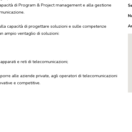
la capacità di Program & Project management e alla gestione
S
omunicazione.
N
ulla capacità di progettare soluzioni e sulle competenze
A
un ampio ventaglio di soluzioni:
apparati e reti di telecomunicazioni;
oporre alle aziende private, agli operatori di telecomunicazioni
ovative e competitive.