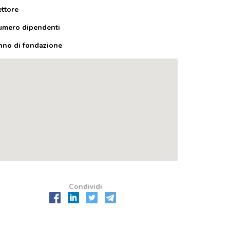
ettore
umero dipendenti
nno di fondazione
Condividi