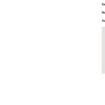
S
N
A