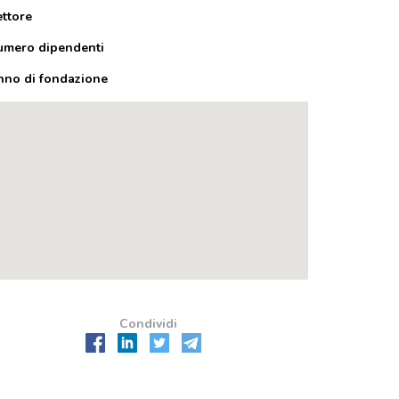
ettore
umero dipendenti
nno di fondazione
Condividi