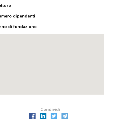
ettore
umero dipendenti
nno di fondazione
Condividi