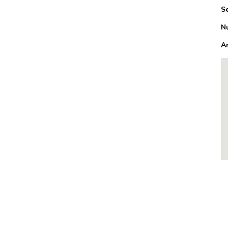
S
N
A