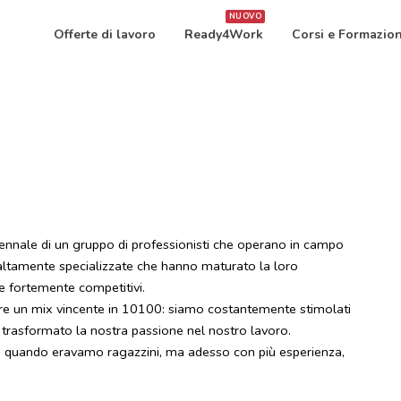
NUOVO
Offerte di lavoro
Ready4Work
Corsi e Formazio
ennale di un gruppo di professionisti che operano in campo
 altamente specializzate che hanno maturato la loro
 e fortemente competitivi.
re un mix vincente in 10100: siamo costantemente stimolati
r trasformato la nostra passione nel nostro lavoro.
i quando eravamo ragazzini, ma adesso con più esperienza,