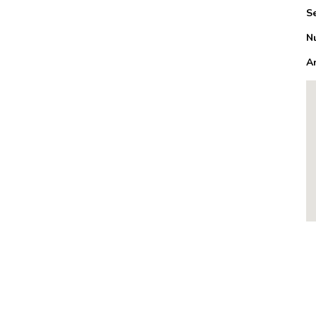
S
N
A