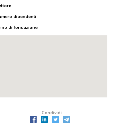
ettore
umero dipendenti
nno di fondazione
Condividi