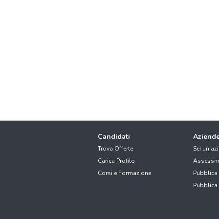
Candidati
Aziend
Trova Offerte
Sei un'az
Carica Profilo
Assessm
Corsi e Formazione
Pubblica
Pubblica