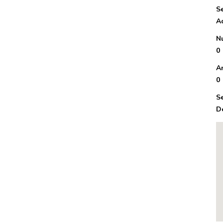
S
A
N
0
A
0
S
D