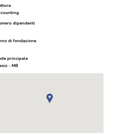
ettore
ccounting
umero dipendenti
nno di fondazione
ede principale
esio - MB