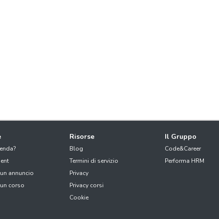
e
Risorse
Il Gruppo
ienda?
Blog
Code&Career
ent
Termini di servizio
Performa HRM
 un annuncio
Privacy
 un corso
Privacy corsi
Cookie