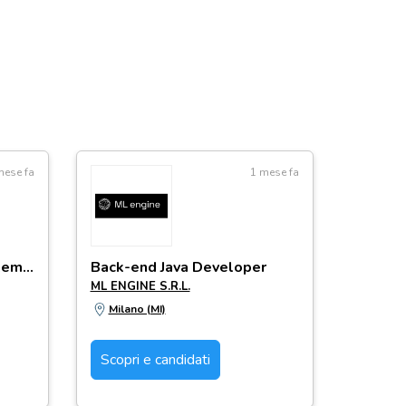
mese fa
1 mese fa
Sviluppatore Java ( Full Remote)
Back-end Java Developer
ML ENGINE S.R.L.
Milano (MI)
Scopri e candidati