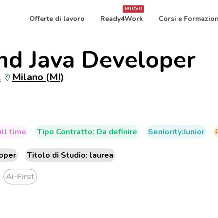
NUOVO
Offerte di lavoro
Ready4Work
Corsi e Formazio
nd Java Developer
.
Milano (MI)
ull time
Tipo Contratto: Da definire
Seniority:Junior
oper
Titolo di Studio: laurea
Ai-First