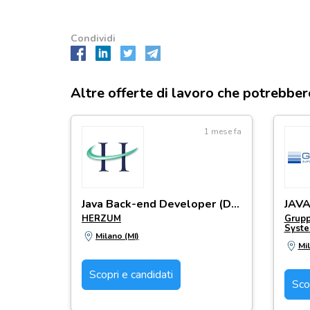
Condividi
Altre offerte di lavoro che potrebber
1 mese fa
Java Back-end Developer (DEN)
JAV
HERZUM
Grupp
Syst
Milano (MI)
Mil
Scopri e candidati
Sco