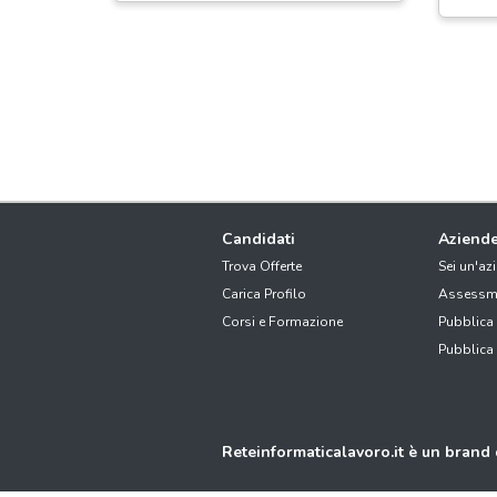
Candidati
Aziend
Trova Offerte
Sei un'az
Carica Profilo
Assessm
Corsi e Formazione
Pubblica
Pubblica
Reteinformaticalavoro.it è un brand