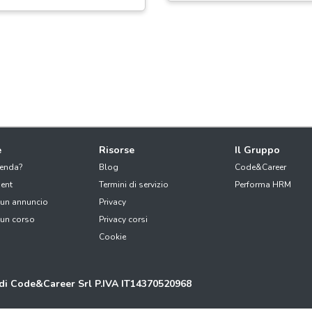
e
Risorse
Il Gruppo
ienda?
Blog
Code&Career
ent
Termini di servizio
Performa HRM
 un annuncio
Privacy
 un corso
Privacy corsi
Cookie
 di Code&Career Srl P.IVA IT14370520968