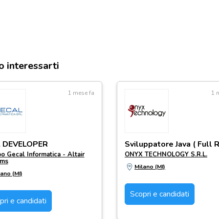
o interessarti
1 mese fa
1 
A DEVELOPER
o Gecal Informatica - Altair
ONYX TECHNOLOGY S.R.L.
ems
Milano (MI)
ano (MI)
Scopri e candidati
pri e candidati