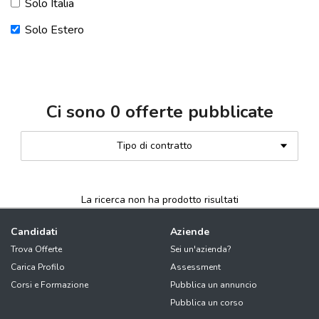
Solo Italia
Solo Estero
Ci sono
0
offerte pubblicate
Tipo di contratto
La ricerca non ha prodotto risultati
Candidati
Aziende
Trova Offerte
Sei un'azienda?
Carica Profilo
Assessment
Corsi e Formazione
Pubblica un annuncio
Pubblica un corso