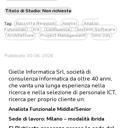
Titolo di Studio: Non richiesta
Raccolta Requisiti
Analisi
Analisi
Tag:
Funzionali
Jira
Confluence
Sistemi Software
Architetture
Project Management
Emv 3ds
Pubblicato 30-06-2026
Gielle Informatica Srl,
società di
consulenza informatica da oltre 40 anni,
che vanta una lunga esperienza nella
ricerca e nella selezione di personale ICT,
ricerca per proprio cliente un:
Analista Funzionale Middle/Senior
Sede di lavoro:
Milano – modalità ibrida