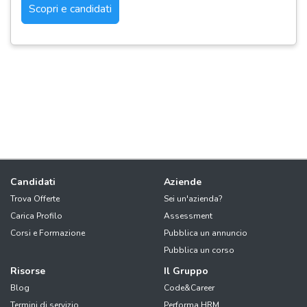
Scopri e candidati
Candidati
Aziende
Trova Offerte
Sei un'azienda?
Carica Profilo
Assessment
Corsi e Formazione
Pubblica un annuncio
Pubblica un corso
Risorse
Il Gruppo
Blog
Code&Career
Termini di servizio
Performa HRM