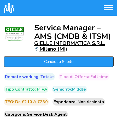
Service Manager –
AMS (CMDB & ITSM)
GIELLE INFORMATICA S.R.L.
Milano (MI)
Candidati Subito
Remote working: Totale
Tipo di Offerta:Full time
Tipo Contratto: P.IVA
Seniority:Middle
TFG: Da €210 A €230
Esperienza: Non richiesta
Categoria: Service Desk Agent