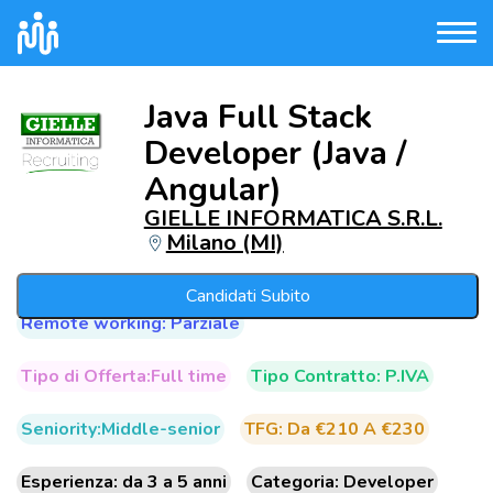
Java Full Stack
Developer (Java /
Angular)
GIELLE INFORMATICA S.R.L.
Milano (MI)
Candidati Subito
Remote working: Parziale
Tipo di Offerta:Full time
Tipo Contratto: P.IVA
Seniority:Middle-senior
TFG: Da €210 A €230
Esperienza: da 3 a 5 anni
Categoria: Developer