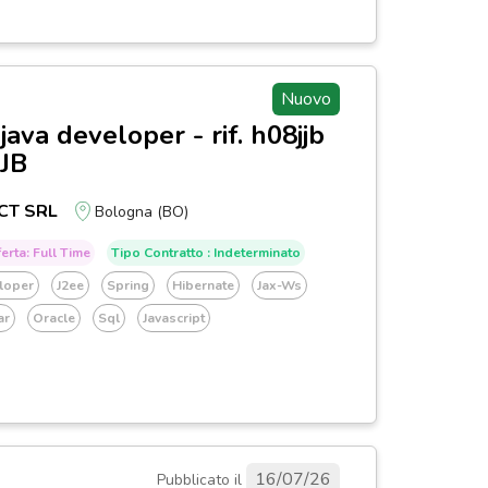
Nuovo
 java developer - rif. h08jjb
JJB
CT SRL
Bologna (BO)
erta: Full Time
Tipo Contratto : Indeterminato
loper
J2ee
Spring
Hibernate
Jax-Ws
ar
Oracle
Sql
Javascript
16/07/26
Pubblicato il