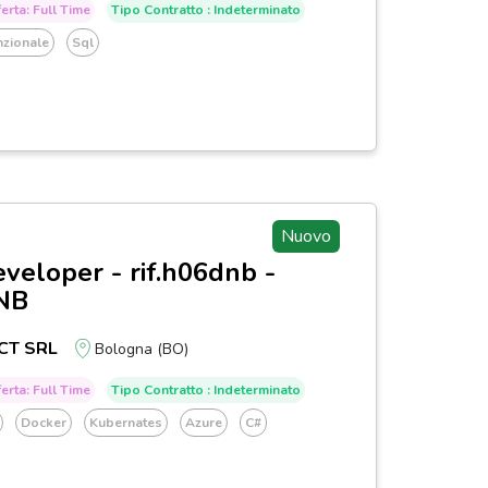
erta: Full Time
Tipo Contratto : Indeterminato
nzionale
Sql
Nuovo
eveloper - rif.h06dnb -
NB
CT SRL
Bologna (BO)
erta: Full Time
Tipo Contratto : Indeterminato
Docker
Kubernates
Azure
C#