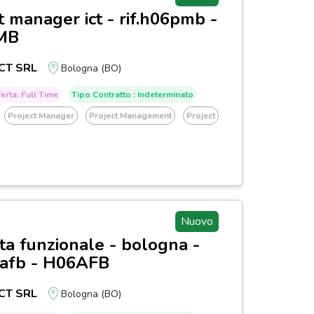
t manager ict - rif.h06pmb -
MB
CT SRL
Bologna (BO)
erta: Full Time
Tipo Contratto : Indeterminato
Project Manager
Project Management
Project
Nuovo
ta funzionale - bologna -
6afb - H06AFB
CT SRL
Bologna (BO)