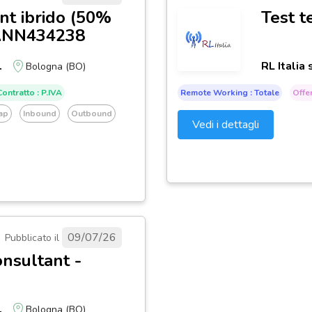
t ibrido (50%
Test t
 ANN434238
.
RL Italia s
Bologna (BO)
ontratto : P.IVA
Remote Working : Totale
Offer
ap
Inbound
Outbound
Vedi i dettagli
09/07/26
Pubblicato il
nsultant -
.
Bologna (BO)