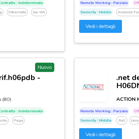
ontratto : Indeterminato
Remote Working : Parziale
Off
g
Hibernate
Jax-Ws
Seniority : Middle
Analista Fu
Vedi i dettagli
Nuovo
rif.h06pdb -
.net d
H06D
ACTION I
a (BO)
ontratto : Indeterminato
Remote Working : Parziale
Off
Code
Pega
Seniority : Middle
.net
Java
Vedi i dettagli