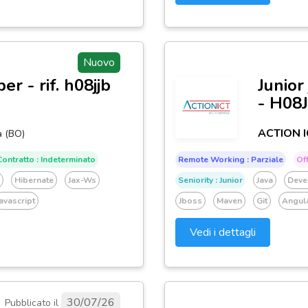
Nuovo
er - rif. h08jjb
Junior
- H08
ACTION I
a (BO)
ontratto : Indeterminato
Remote Working : Parziale
Off
Hibernate
Jax-Ws
Seniority : Junior
Java
Deve
avascript
Jboss
Maven
Git
Angul
Vedi i dettagli
30/07/26
Pubblicato il