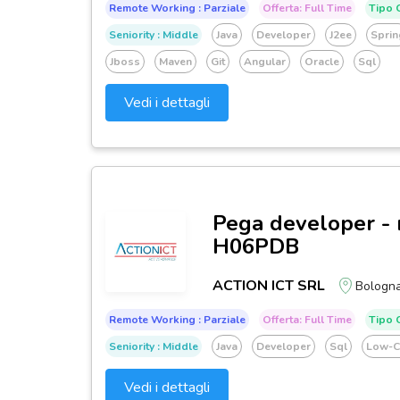
Remote Working : Parziale
Offerta: Full Time
Tipo C
Seniority : Middle
Java
Developer
J2ee
Sprin
Jboss
Maven
Git
Angular
Oracle
Sql
Vedi i dettagli
Pega developer - 
H06PDB
ACTION ICT SRL
Bologn
Remote Working : Parziale
Offerta: Full Time
Tipo C
Seniority : Middle
Java
Developer
Sql
Low-
Vedi i dettagli