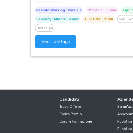
Remote Working : Parziale
Offerta: Full Time
Tipo C
Seniority : Middle-Senior
TFG: €280 - €300
Sap Ew
Redesign
Vedi i dettagli
Candidati
Aziend
Trova Offerte
Sei un'az
Carica Profilo
Assessm
Corsi e Formazione
Pubblica
Pubblica