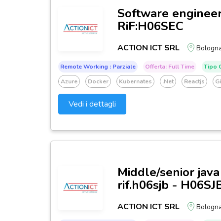
Software engineer-
RiF:H06SEC
ACTION ICT SRL
Bologn
Remote Working : Parziale
Offerta: Full Time
Tipo C
Azure
Docker
Kubernates
.net
Reactjs
G
Vedi i dettagli
Middle/senior java
rif.h06sjb - H06SJ
ACTION ICT SRL
Bologn