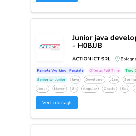
Junior java develop
- H08JJB
ACTION ICT SRL
Bologn
Remote Working : Parziale
Offerta: Full Time
Tipo C
Seniority : Junior
Java
Developer
J2ee
Spring
Jboss
Maven
Git
Angular
Oracle
Sql
J
Vedi i dettagli