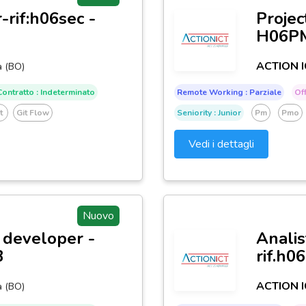
rif:h06sec -
Projec
H06P
ACTION I
a (BO)
ontratto : Indeterminato
Remote Working : Parziale
Off
it
Git Flow
Seniority : Junior
Pm
Pmo
Vedi i dettagli
Nuovo
 developer -
Analis
B
rif.h0
ACTION I
a (BO)