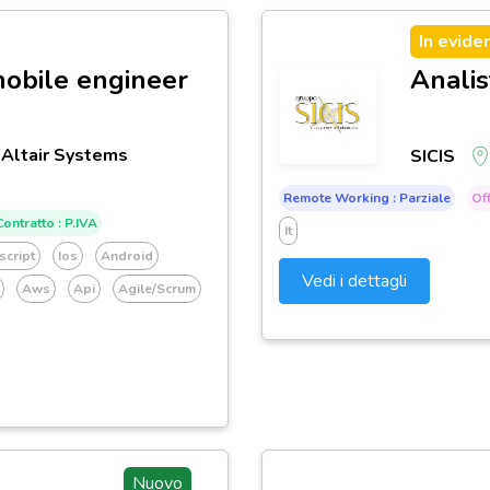
In evide
mobile engineer
Analis
 Altair Systems
SICIS
Remote Working : Parziale
Off
ontratto : P.IVA
It
script
Ios
Android
Vedi i dettagli
Aws
Api
Agile/scrum
Nuovo