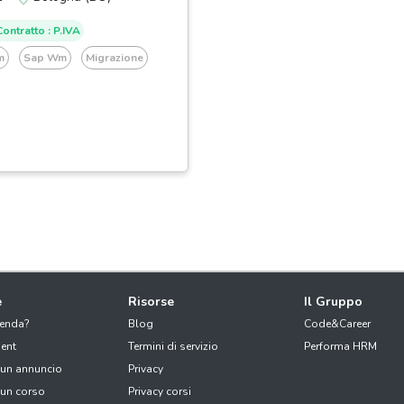
ontratto : P.IVA
m
Sap Wm
Migrazione
e
Risorse
Il Gruppo
ienda?
Blog
Code&Career
ent
Termini di servizio
Performa HRM
 un annuncio
Privacy
 un corso
Privacy corsi