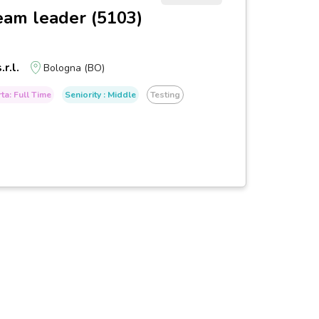
eam leader (5103)
.r.l.
Bologna (BO)
ta: Full Time
Seniority : Middle
Testing