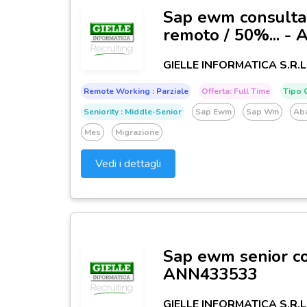
Sap ewm consultan
remoto / 50%... -
GIELLE INFORMATICA S.R.L
Remote Working : Parziale
Offerta: Full Time
Tipo C
Seniority : Middle-Senior
Sap Ewm
Sap Wm
Ab
Mes
Migrazione
Vedi i dettagli
Sap ewm senior co
ANN433533
GIELLE INFORMATICA S.R.L