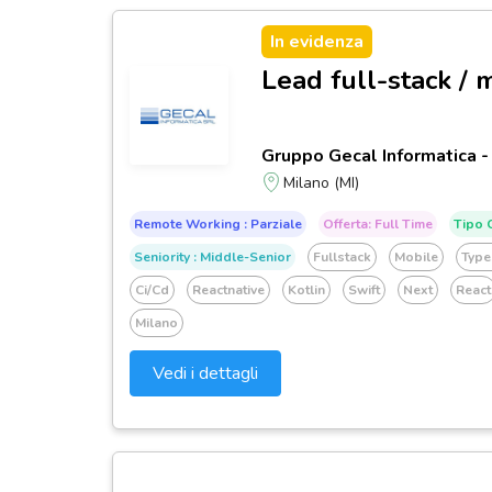
In evidenza
Lead full-stack / 
Gruppo Gecal Informatica -
Milano (MI)
Remote Working : Parziale
Offerta: Full Time
Tipo C
Seniority : Middle-Senior
Fullstack
Mobile
Type
Ci/cd
Reactnative
Kotlin
Swift
Next
React
Milano
Vedi i dettagli