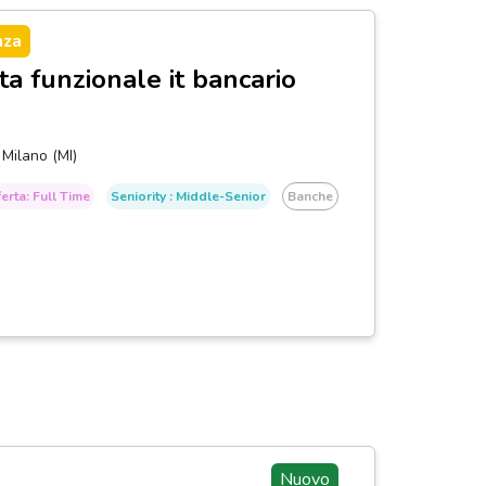
nza
ta funzionale it bancario
Milano (MI)
erta: Full Time
Seniority : Middle-Senior
Banche
Nuovo