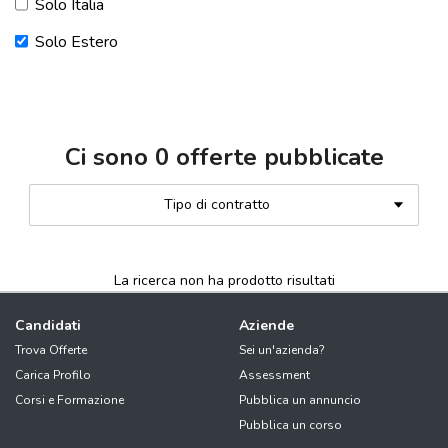
Solo Italia
Solo Estero
Ci sono
0
offerte pubblicate
Tipo di contratto
La ricerca non ha prodotto risultati
Candidati
Aziende
Trova Offerte
Sei un'azienda?
Carica Profilo
Assessment
Corsi e Formazione
Pubblica un annuncio
Pubblica un corso