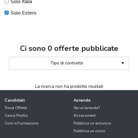
Solo Italia
Solo Estero
Ci sono
0
offerte pubblicate
Tipo di contratto
La ricerca non ha prodotto risultati
Candidati
Aziende
Trova Offerte
Sei un'azienda?
Carica Profilo
Assessment
Corsi e Formazione
Pubblica un annuncio
Pubblica un corso