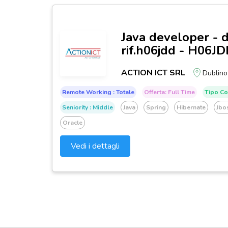
Java developer - d
rif.h06jdd - H06J
ACTION ICT SRL
Dublino
Remote Working : Totale
Offerta: Full Time
Tipo Co
Seniority : Middle
Java
Spring
Hibernate
Jbo
Oracle
Vedi i dettagli