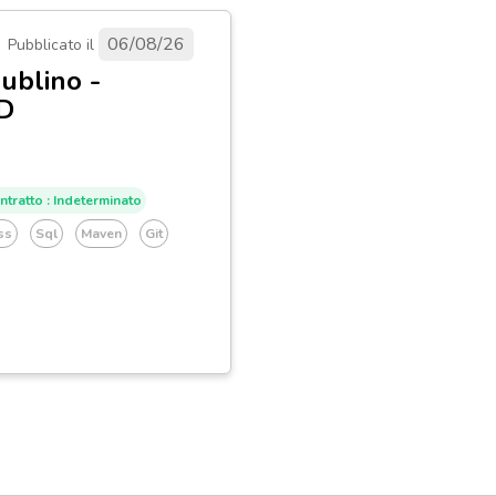
06/08/26
Pubblicato il
ublino -
DD
ntratto : Indeterminato
ss
Sql
Maven
Git