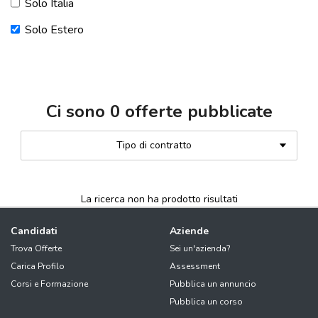
Solo Italia
Solo Estero
Ci sono
0
offerte pubblicate
Tipo di contratto
La ricerca non ha prodotto risultati
Candidati
Aziende
Trova Offerte
Sei un'azienda?
Carica Profilo
Assessment
Corsi e Formazione
Pubblica un annuncio
Pubblica un corso