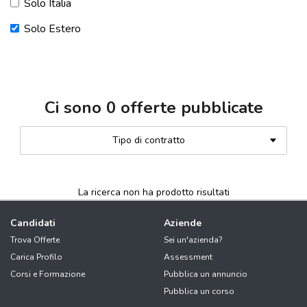
Solo Italia
Solo Estero
Ci sono
0
offerte pubblicate
Tipo di contratto
La ricerca non ha prodotto risultati
Candidati
Aziende
Trova Offerte
Sei un'azienda?
Carica Profilo
Assessment
Corsi e Formazione
Pubblica un annuncio
Pubblica un corso