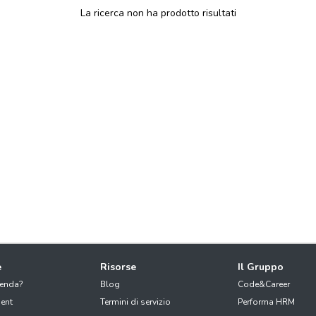
La ricerca non ha prodotto risultati
e
Risorse
Il Gruppo
ienda?
Blog
Code&Career
ent
Termini di servizio
Performa HRM