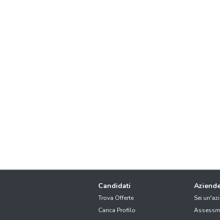
Candidati
Aziend
Trova Offerte
Sei un'az
Carica Profilo
Assessm