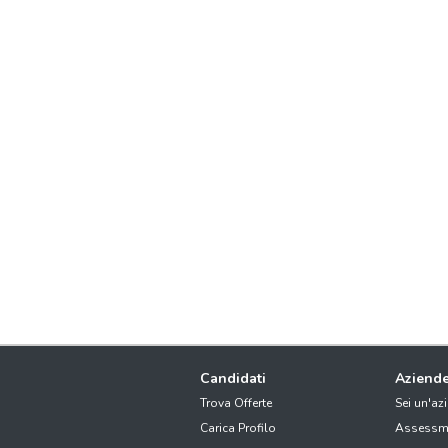
Candidati
Aziend
Trova Offerte
Sei un'az
Carica Profilo
Assessm