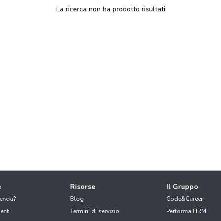
La ricerca non ha prodotto risultati
e
Risorse
Il Gruppo
ienda?
Blog
Code&Career
ent
Termini di servizio
Performa HRM