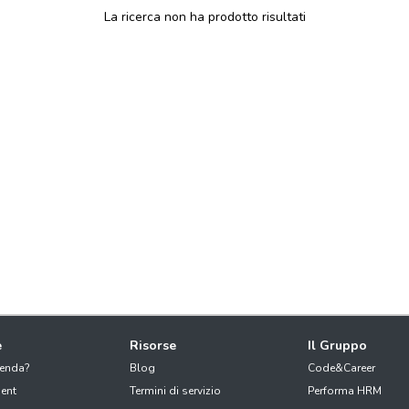
La ricerca non ha prodotto risultati
e
Risorse
Il Gruppo
ienda?
Blog
Code&Career
ent
Termini di servizio
Performa HRM