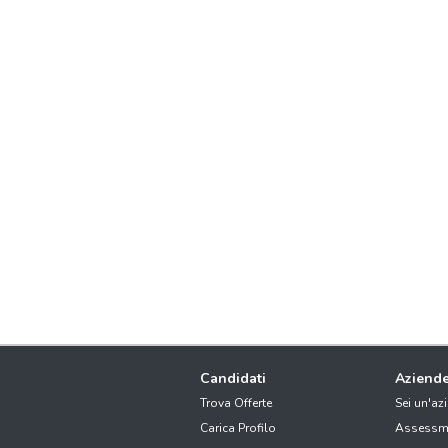
Candidati
Aziend
Trova Offerte
Sei un'az
Carica Profilo
Assessm