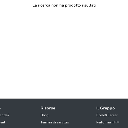
La ricerca non ha prodotto risultati
e
Risorse
Il Gruppo
ienda?
Blog
Code&Career
ent
Termini di servizio
Performa HRM