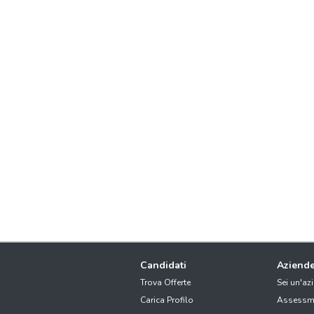
Candidati
Aziend
Trova Offerte
Sei un'az
Carica Profilo
Assessm